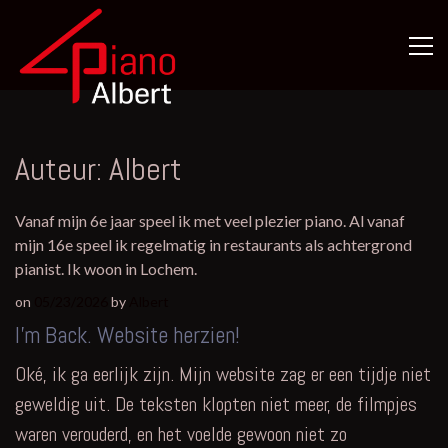
Skip
to
content
Pianist &
PianoAlbert
Zanger –
Twente
&
Omgeving
Auteur:
Albert
Vanaf mijn 6e jaar speel ik met veel plezier piano. Al vanaf
mijn 16e speel ik regelmatig in restaurants als achtergrond
pianist. Ik woon in Lochem.
on
05/23/2026
by
Albert
I’m Back. Website herzien!
Oké, ik ga eerlijk zijn. Mijn website zag er een tijdje niet
geweldig uit. De teksten klopten niet meer, de filmpjes
waren verouderd, en het voelde gewoon niet zo