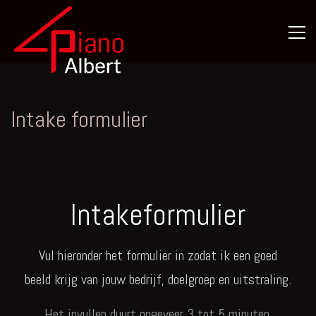
Skip
to
content
Pianist &
PianoAlbert
Zanger –
Twente
&
Omgeving
Intake formulier
Intakeformulier
Vul hieronder het formulier in zodat ik een goed
beeld krijg van jouw bedrijf, doelgroep en uitstraling.
Het invullen duurt ongeveer 3 tot 5 minuten.